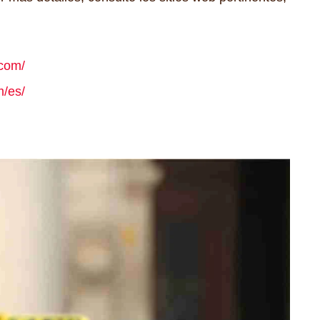
.com/
m/es/