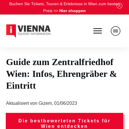
Buchen Sie Tickets, Touren & Erlebnisse in Wien zum besten
Preis
>>
Hier shoppen
Guide zum Zentralfriedhof
Wien: Infos, Ehrengräber &
Eintritt
Aktualisiert von
Gizem
,
01/06/2023
Die bestbewerteten Tickets für
Wien entdecken