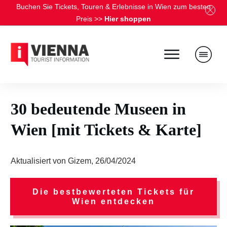
Buchen Sie Tickets, Touren & Erlebnisse in Wien zum besten
Preis
>>
Hier shoppen
30 bedeutende Museen in
Wien [mit Tickets & Karte]
Aktualisiert von
Gizem
,
26/04/2024
Die bestbewerteten Tickets für
Wien entdecken