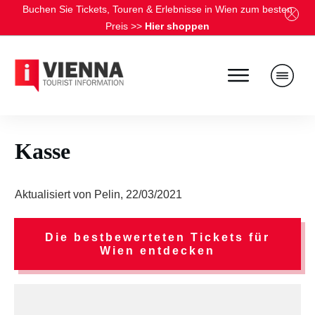
Buchen Sie Tickets, Touren & Erlebnisse in Wien zum besten
Preis
>>
Hier shoppen
Kasse
Aktualisiert von
Pelin
,
22/03/2021
Die bestbewerteten Tickets für
Wien entdecken